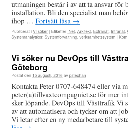
utmaningen består i av att ta ansvar för 
installation. Bli den specialist man behö
ihop …
Fortsätt läsa
→
Publicerat i
Vi söker
|
Etiketter
.Net
,
Arkitekt
,
Extranät
,
Intranät
,
Systemanalytiker
,
Systemförvaltning
,
verksamhetssystem
|
Komm
Vi söker nu DevOps till Västtra
Göteborg
Postat den
15 augusti, 2016
av
pstephan
Kontakta Peter 0707-648474 eller via m
peter(a)tillvaxtcompagniet.se för mer in
sker löpande. DevOps till Västtrafik Vi 
av att automatisera och tycker om att jo
Vi letar efter en ny medarbetare till 
läsa
→