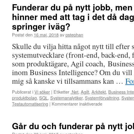
som
Funderar du på nytt jobb, men i
händer
hinner med att tag i det då da
i
världen
springer iväg?
för
stunden,
Postat den
16 maj, 2018
av
pstephan
har
Skulle du vilja hitta något nytt till efte
du
personligen
systemutvecklare (front-end, back-end, f
drabbats
som produktägare, Agil coach, Business 
jobbmässigt?
inom Business Intelligence? Om du vill 
mig så kanske vi tillsammans kan …
Fo
Publicerat i
Vi söker
|
Etiketter
.Net
,
Agilt
,
Arkitekt
,
Business Inte
produktbolag
,
SQL
,
Systemanalytiker
,
Systemförvaltning
,
Syste
för
Testautomatisering
|
Kommentarer inaktiverade
Funderar
du
på
Går du och funderar på nytt j
nytt
jobb,