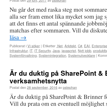
Postat den
29 juni, 2017
av
pstephan
men
Nu går det med raska steg mot sommare
inte
riktigt
alla ser fram emot lika mycket som jag sj
hinner
att det finns ett antal spännande jobbmö
med
att
matchas efter sommaren. Vill du diskut
tag
läsa
→
i
det
Publicerat i
Vi söker
|
Etiketter
.Net
,
Arkitekt
,
C#
,
EAI
,
Enterprise
då
Infrastruktur
,
IT
,
IT Security
,
Java
,
javascript
,
Nytt jobb
,
produktb
dagarna
Systemförvaltning
,
Systemintegration
,
Systemutvecklare
|
Komme
bara
springer
iväg?
Är du duktig på SharePoint & B
verksamhetsnytta
Postat den
28 september, 2016
av
pstephan
Är du duktig på SharePoint & Brinner f
Vill du prata om en eventuell möjlighet 