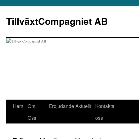
Hoppa
till
TillväxtCompagniet AB
innehåll
Hem
Om
Erbjudande
Aktuellt
Kontakta
Oss
oss