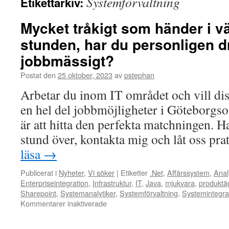
Systemförvaltning
Etikettarkiv:
Mycket tråkigt som händer i vä
stunden, har du personligen d
jobbmässigt?
Postat den
25 oktober, 2023
av
pstephan
Arbetar du inom IT området och vill disk
en hel del jobbmöjligheter i Göteborgso
är att hitta den perfekta matchningen. H
stund över, kontakta mig och låt oss pra
läsa
→
Publicerat i
Nyheter
,
Vi söker
|
Etiketter
.Net
,
Affärssystem
,
Anal
Enterpriseintegration
,
Infrastruktur
,
IT
,
Java
,
mjukvara
,
produktä
Sharepoint
,
Systemanalytiker
,
Systemförvaltning
,
Systemintegra
för
Kommentarer inaktiverade
Mycket
tråkigt