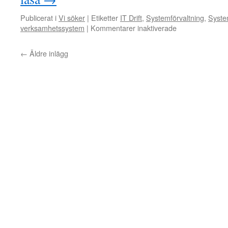
Publicerat i
Vi söker
|
Etiketter
IT Drift
,
Systemförvaltning
,
Syste
för
verksamhetssystem
|
Kommentarer inaktiverade
Vi
söker
←
Äldre inlägg
nu
DevOps
till
Västtrafik
i
centrala
Göteborg