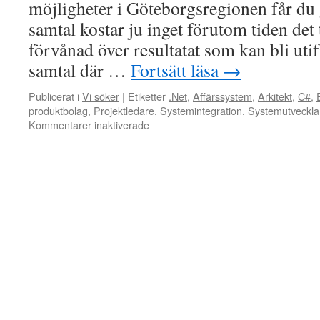
möjligheter i Göteborgsregionen får du 
i
samtal kostar ju inget förutom tiden det 
Göteborgsregionen
om
förvånad över resultatat som kan bli utif
du
samtal där …
Fortsätt läsa
→
vill
arbete
Publicerat i
Vi söker
|
Etiketter
.Net
,
Affärssystem
,
Arkitekt
,
C#
,
med
produktbolag
,
Projektledare
,
Systemintegration
,
Systemutveckla
Informationssäkerhet.
för
Kommentarer inaktiverade
Passar
på
att
önska
alla
en
riktigt
bra
påsk
när
det
beger
sig…