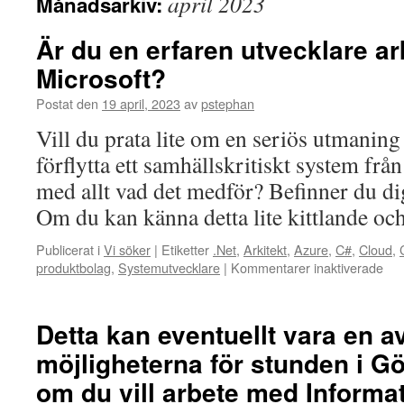
april 2023
Månadsarkiv:
Är du en erfaren utvecklare ar
Microsoft?
Postat den
19 april, 2023
av
pstephan
Vill du prata lite om en seriös utmaning
förflytta ett samhällskritiskt system frå
med allt vad det medför? Befinner du d
Om du kan känna detta lite kittlande o
Publicerat i
Vi söker
|
Etiketter
.Net
,
Arkitekt
,
Azure
,
C#
,
Cloud
,
för
produktbolag
,
Systemutvecklare
|
Kommentarer inaktiverade
Är
du
en
Detta kan eventuellt vara en a
erf
möjligheterna för stunden i G
utv
arki
om du vill arbete med Informa
ino