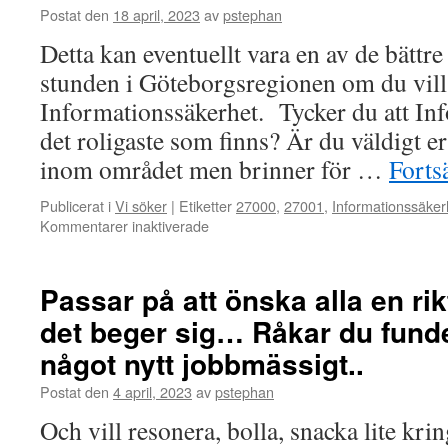
Mic
Postat den
18 april, 2023
av
pstephan
Detta kan eventuellt vara en av de bättr
stunden i Göteborgsregionen om du vill
Informationssäkerhet. Tycker du att In
det roligaste som finns? Är du väldigt erf
inom området men brinner för …
Forts
Publicerat i
Vi söker
|
Etiketter
27000
,
27001
,
Informationssäker
för
Kommentarer inaktiverade
Detta
kan
eventuellt
Passar på att önska alla en rik
vara
det beger sig… Råkar du funde
en
av
något nytt jobbmässigt..
de
bättre
Postat den
4 april, 2023
av
pstephan
möjligheterna
Och vill resonera, bolla, snacka lite kri
för
stunden