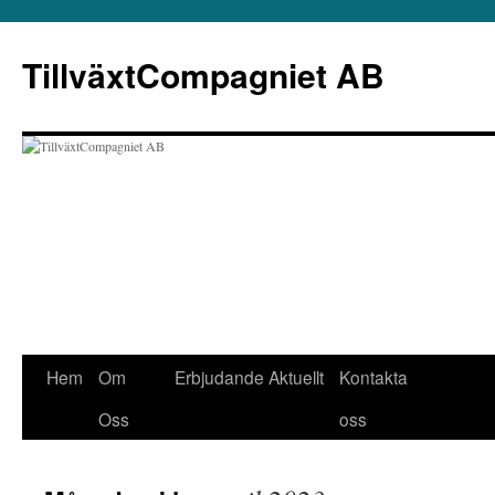
Hoppa
till
TillväxtCompagniet AB
innehåll
Hem
Om
Erbjudande
Aktuellt
Kontakta
Oss
oss