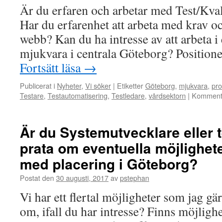
Är du erfaren och arbetar med Test/Kva
med
och
Har du erfarenhet att arbeta med krav och
rädda
webb? Kan du ha intresse av att arbeta 
liv?
mjukvara i centrala Göteborg? Positio
Fortsätt läsa
→
Publicerat i
Nyheter
,
Vi söker
|
Etiketter
Göteborg
,
mjukvara
,
pro
Testare
,
Testautomatisering
,
Testledare
,
vårdsektorn
|
Kommenta
Är du Systemutvecklare eller t
prata om eventuella möjlighet
med placering i Göteborg?
Postat den
30 augusti, 2017
av
pstephan
Vi har ett flertal möjligheter som jag gär
om, ifall du har intresse? Finns möjlig