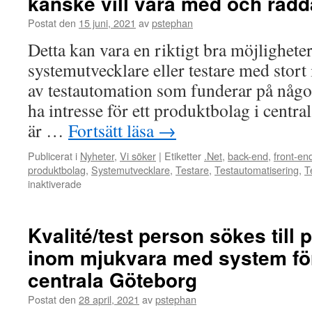
kanske vill vara med och rädd
en
Postat den
15 juni, 2021
av
pstephan
riktigt
bra
Detta kan vara en riktigt bra möjlighete
påsk
systemutvecklare eller testare med stort
när
det
av testautomation som funderar på någo
beger
ha intresse för ett produktbolag i centr
sig…
Råkar
är …
Fortsätt läsa
→
du
funderar
Publicerat i
Nyheter
,
Vi söker
|
Etiketter
.Net
,
back-end
,
front-en
på
produktbolag
,
Systemutvecklare
,
Testare
,
Testautomatisering
,
T
att
för
inaktiverade
göra
Är
något
du
nytt
systemutvecklare
Kvalité/test person sökes till
jobbmässigt..
eller
inom mjukvara med system för
testare
som
centrala Göteborg
kanske
vill
Postat den
28 april, 2021
av
pstephan
vara