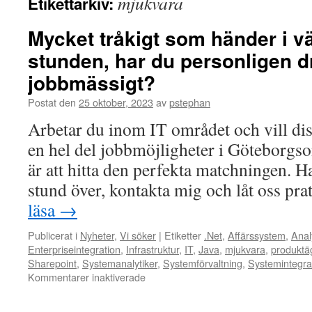
mjukvara
Etikettarkiv:
Mycket tråkigt som händer i vä
stunden, har du personligen d
jobbmässigt?
Postat den
25 oktober, 2023
av
pstephan
Arbetar du inom IT området och vill disk
en hel del jobbmöjligheter i Göteborgso
är att hitta den perfekta matchningen. H
stund över, kontakta mig och låt oss pra
läsa
→
Publicerat i
Nyheter
,
Vi söker
|
Etiketter
.Net
,
Affärssystem
,
Anal
Enterpriseintegration
,
Infrastruktur
,
IT
,
Java
,
mjukvara
,
produktä
Sharepoint
,
Systemanalytiker
,
Systemförvaltning
,
Systemintegra
för
Kommentarer inaktiverade
Mycket
tråkigt