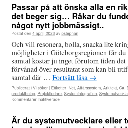
som
Passar på att önska alla en rik
händer
det beger sig… Råkar du funde
i
världen
något nytt jobbmässigt..
för
stunden,
Postat den
4 april, 2023
av
pstephan
har
Och vill resonera, bolla, snacka lite kri
du
personligen
möjligheter i Göteborgsregionen får du 
drabbats
samtal kostar ju inget förutom tiden det 
jobbmässigt?
förvånad över resultatat som kan bli utif
samtal där …
Fortsätt läsa
→
Publicerat i
Vi söker
|
Etiketter
.Net
,
Affärssystem
,
Arkitekt
,
C#
,
produktbolag
,
Projektledare
,
Systemintegration
,
Systemutveckla
för
Kommentarer inaktiverade
Passar
på
att
Är du systemutvecklare eller 
önska
alla