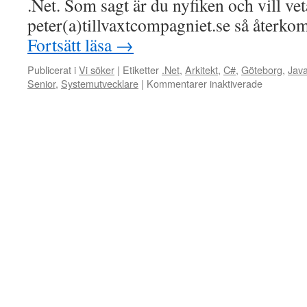
.Net. Som sagt är du nyfiken och vill ve
peter(a)tillvaxtcompagniet.se så återk
Fortsätt läsa
→
Publicerat i
Vi söker
|
Etiketter
.Net
,
Arkitekt
,
C#
,
Göteborg
,
Jav
för
Senior
,
Systemutvecklare
|
Kommentarer inaktiverade
Är
du
Systemutv
eller
testare?
Vill
du
prata
om
eventuella
möjlighete
i
produktbo
med
placering
i