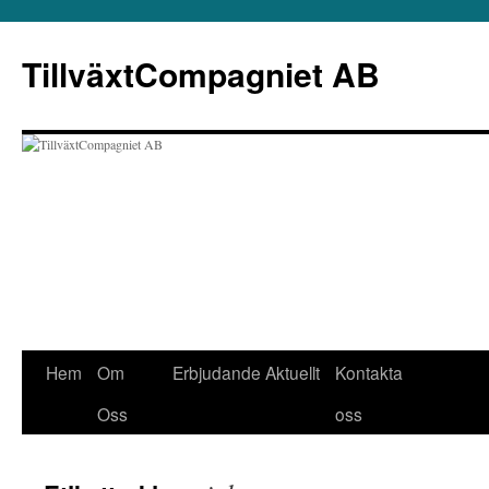
Hoppa
till
TillväxtCompagniet AB
innehåll
Hem
Om
Erbjudande
Aktuellt
Kontakta
Oss
oss