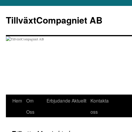
Hoppa
till
TillväxtCompagniet AB
innehåll
Hem
Om
Erbjudande
Aktuellt
Kontakta
Oss
oss