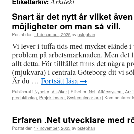
Arkitekt
Etikettarkiv:
Snart är det nytt år vilket äve
möjligheter om man så vill.
Postat den
11 december, 2025
av
pstephan
Vi lever i tuffa tids med mycket elände i
problem på arbetsmarknaden. Men det fi
allt detta. För tillfället finns det några 
(mjukvara) i centrala Göteborg dit vi s
Är du …
Fortsätt läsa
→
Publicerat i
Nyheter
,
Vi söker
|
Etiketter
.Net
,
Affärssystem
,
Arkit
produktbolag
,
Projektledare
,
Systemutvecklare
|
Kommentarer in
Erfaren .Net utvecklare med r
Postat den
17 november, 2023
av
pstephan