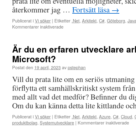
prata lite om eventuella möjligheter, ski
återkommer jag …
Fortsätt läsa
→
Publicerat i
Vi söker
|
Etiketter
.Net
,
Arkitekt
,
C#
,
Göteborg
,
Jav
för
Kommentarer inaktiverade
Systemutvecklare
Java
och/eller
Är du en erfaren utvecklare ar
.Net
Microsoft?
sökes
till
Postat den
19 april, 2023
av
pstephan
produktbolag
i
Vill du prata lite om en seriös utmaning
Göteborgsområdet
förflytta ett samhällskritiskt system frå
med allt vad det medför? Befinner du d
Om du kan känna detta lite kittlande o
Publicerat i
Vi söker
|
Etiketter
.Net
,
Arkitekt
,
Azure
,
C#
,
Cloud
,
för
produktbolag
,
Systemutvecklare
|
Kommentarer inaktiverade
Är
du