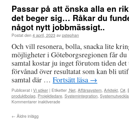
en
Passar på att önska alla en rik
erf
det beger sig… Råkar du funde
utv
arki
något nytt jobbmässigt..
ino
Mic
Postat den
4 april, 2023
av
pstephan
Och vill resonera, bolla, snacka lite kri
möjligheter i Göteborgsregionen får du 
samtal kostar ju inget förutom tiden det 
förvånad över resultatat som kan bli utif
samtal där …
Fortsätt läsa
→
Publicerat i
Vi söker
|
Etiketter
.Net
,
Affärssystem
,
Arkitekt
,
C#
,
produktbolag
,
Projektledare
,
Systemintegration
,
Systemutveckla
för
Kommentarer inaktiverade
Passar
på
←
Äldre inlägg
att
önska