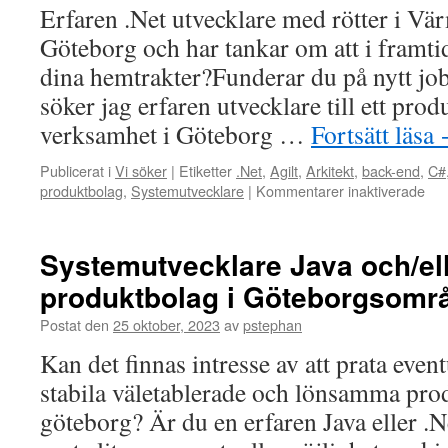
Erfaren .Net utvecklare med rötter i Vä
Göteborg och har tankar om att i framtiden
dina hemtrakter?Funderar du på nytt job
söker jag erfaren utvecklare till ett pr
verksamhet i Göteborg …
Fortsätt läsa
Publicerat i
Vi söker
|
Etiketter
.Net
,
Agilt
,
Arkitekt
,
back-end
,
C#
för
produktbolag
,
Systemutvecklare
|
Kommentarer inaktiverade
Erf
.Ne
utv
Systemutvecklare Java och/elle
me
produktbolag i Göteborgsomr
rött
i
Postat den
25 oktober, 2023
av
pstephan
Vär
Kan det finnas intresse av att prata event
stabila väletablerade och lönsamma prod
göteborg? Är du en erfaren Java eller .N