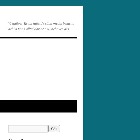
Vi hjälper Er att hitta de rätta medarbetarna
och vi finns alltid där när Ni behöver oss.