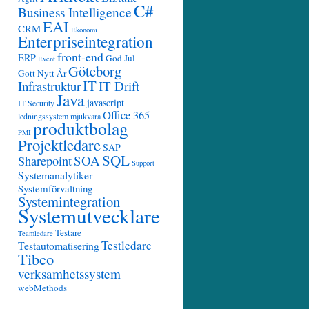
C#
Business Intelligence
EAI
CRM
Ekonomi
Enterpriseintegration
front-end
ERP
God Jul
Event
Göteborg
Gott Nytt År
IT
Infrastruktur
IT Drift
Java
javascript
IT Security
Office 365
ledningssystem
mjukvara
produktbolag
PMI
Projektledare
SAP
SQL
SOA
Sharepoint
Support
Systemanalytiker
Systemförvaltning
Systemintegration
Systemutvecklare
Testare
Teamledare
Testledare
Testautomatisering
Tibco
verksamhetssystem
webMethods