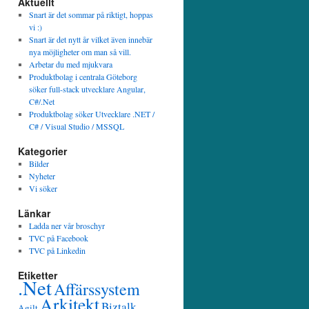
Aktuellt
Snart är det sommar på riktigt, hoppas
vi :)
Snart är det nytt år vilket även innebär
nya möjligheter om man så vill.
Arbetar du med mjukvara
Produktbolag i centrala Göteborg
söker full-stack utvecklare Angular,
C#/.Net
Produktbolag söker Utvecklare .NET /
C# / Visual Studio / MSSQL
Kategorier
Bilder
Nyheter
Vi söker
Länkar
Ladda ner vår broschyr
TVC på Facebook
TVC på Linkedin
Etiketter
.Net
Affärssystem
Arkitekt
Biztalk
Agilt