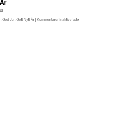
 År
an
för
5
,
God Jul
,
Gott Nytt År
|
Kommentarer inaktiverade
God
Jul
och
Gott
Nytt
År