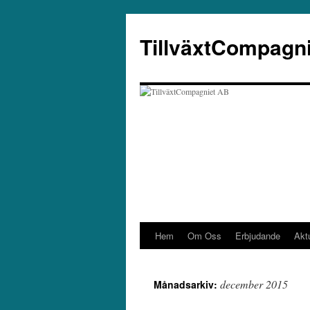
Hoppa
till
TillväxtCompagn
innehåll
Hem
Om Oss
Erbjudande
Aktu
december 2015
Månadsarkiv: