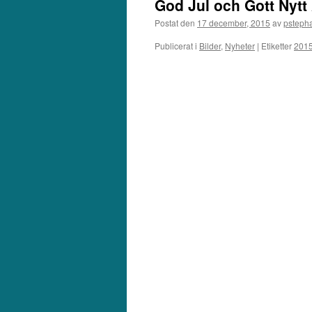
God Jul och Gott Nytt
Postat den
17 december, 2015
av
psteph
Publicerat i
Bilder
,
Nyheter
|
Etiketter
201