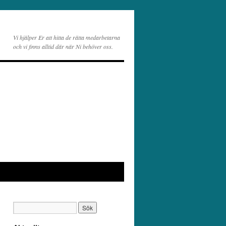
Vi hjälper Er att hitta de rätta medarbetarna
och vi finns alltid där när Ni behöver oss.