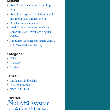
Aktuellt
Snart är det sommar på riktigt, hoppas
vi :)
Snart är det nytt år vilket även innebär
nya möjligheter om man så vill.
Arbetar du med mjukvara
Produktbolag i centrala Göteborg
söker full-stack utvecklare Angular,
C#/.Net
Produktbolag söker Utvecklare .NET /
C# / Visual Studio / MSSQL
Kategorier
Bilder
Nyheter
Vi söker
Länkar
Ladda ner vår broschyr
TVC på Facebook
TVC på Linkedin
Etiketter
.Net
Affärssystem
Arkitekt
Biztalk
Agilt