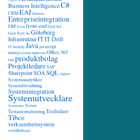
C#
Business Intelligence
EAI
CRM
Ekonomi
Enterpriseintegration
front-end
ERP
God Jul
Event
Göteborg
Gott Nytt År
IT
Infrastruktur
IT Drift
Java
javascript
IT Security
Office 365
ledningssystem
mjukvara
produktbolag
PMI
Projektledare
SAP
SQL
SOA
Sharepoint
Support
Systemanalytiker
Systemförvaltning
Systemintegration
Systemutvecklare
Testare
Teamledare
Testledare
Testautomatisering
Tibco
verksamhetssystem
webMethods