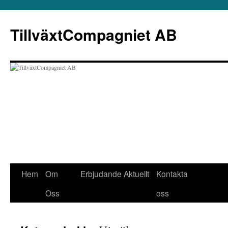
Hoppa
till
TillväxtCompagniet AB
innehåll
Hem
Om
Erbjudande
Aktuellt
Kontakta
Oss
oss