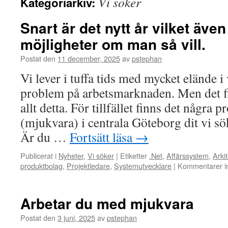
Vi söker
Kategoriarkiv:
Snart är det nytt år vilket äve
möjligheter om man så vill.
Postat den
11 december, 2025
av
pstephan
Vi lever i tuffa tids med mycket elände i
problem på arbetsmarknaden. Men det fi
allt detta. För tillfället finns det några 
(mjukvara) i centrala Göteborg dit vi s
Är du …
Fortsätt läsa
→
Publicerat i
Nyheter
,
Vi söker
|
Etiketter
.Net
,
Affärssystem
,
Arkit
produktbolag
,
Projektledare
,
Systemutvecklare
|
Kommentarer in
Arbetar du med mjukvara
Postat den
3 juni, 2025
av
pstephan