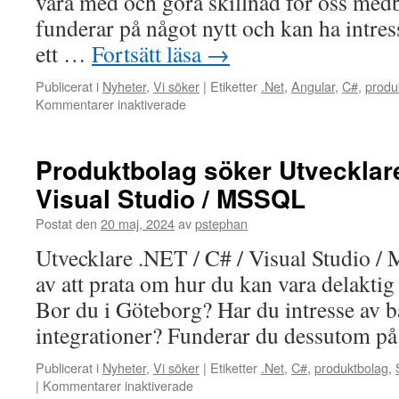
vara med och göra skillnad för oss me
funderar på något nytt och kan ha intress
ett …
Fortsätt läsa
→
Publicerat i
Nyheter
,
Vi söker
|
Etiketter
.Net
,
Angular
,
C#
,
produ
för
Kommentarer inaktiverade
Produktbolag
i
centrala
Produktbolag söker Utvecklare
Göteborg
Visual Studio / MSSQL
söker
full-
Postat den
20 maj, 2024
av
pstephan
stack
utvecklare
Utvecklare .NET / C# / Visual Studio 
Angular,
av att prata om hur du kan vara delaktig 
C#/.Net
Bor du i Göteborg? Har du intresse av 
integrationer? Funderar du dessutom p
Publicerat i
Nyheter
,
Vi söker
|
Etiketter
.Net
,
C#
,
produktbolag
,
för
|
Kommentarer inaktiverade