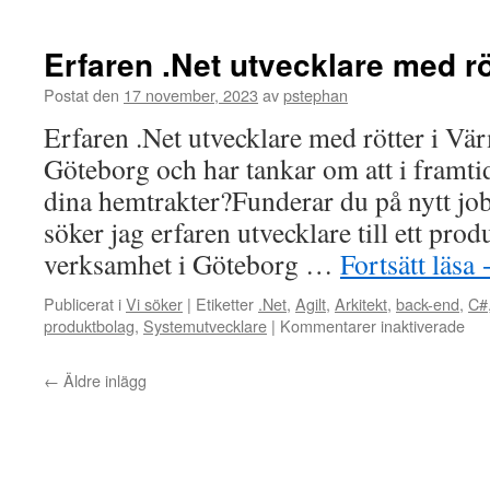
Produktbolag
söker
Utvecklare
Erfaren .Net utvecklare med r
.NET
/
Postat den
17 november, 2023
av
pstephan
C#
Erfaren .Net utvecklare med rötter i Vä
/
Visual
Göteborg och har tankar om att i framtiden
Studio
dina hemtrakter?Funderar du på nytt job
/
MSSQL
söker jag erfaren utvecklare till ett pr
verksamhet i Göteborg …
Fortsätt läsa
Publicerat i
Vi söker
|
Etiketter
.Net
,
Agilt
,
Arkitekt
,
back-end
,
C#
för
produktbolag
,
Systemutvecklare
|
Kommentarer inaktiverade
Erf
.Ne
←
Äldre inlägg
utv
me
rött
i
Vär