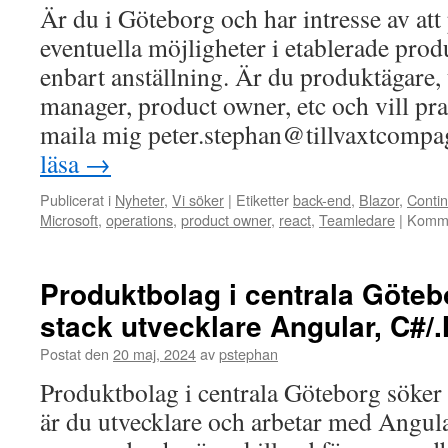
Är du i Göteborg och har intresse av att 
eventuella möjligheter i etablerade pro
enbart anställning. Är du produktägare, 
manager, product owner, etc och vill prat
maila mig peter.stephan@tillvaxtcompa
läsa
→
Publicerat i
Nyheter
,
Vi söker
|
Etiketter
back-end
,
Blazor
,
Contin
Microsoft
,
operations
,
product owner
,
react
,
Teamledare
|
Komme
Produktbolag i centrala Götebo
stack utvecklare Angular, C#/.
Postat den
20 maj, 2024
av
pstephan
Produktbolag i centrala Göteborg söker f
är du utvecklare och arbetar med Angula