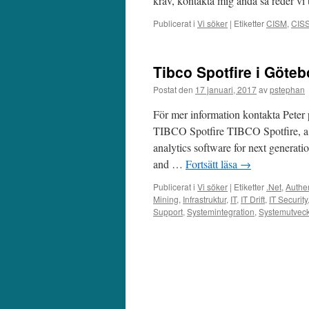
krav, kontakta mig ändå så reder v
Publicerat i
Vi söker
|
Etiketter
CISM
,
CIS
Tibco Spotfire i Göte
Postat den
17 januari, 2017
av
pstephan
För mer information kontakta Peter
TIBCO Spotfire TIBCO Spotfire, a p
analytics software for next generati
and …
Fortsätt läsa
→
Publicerat i
Vi söker
|
Etiketter
.Net
,
Authen
Mining
,
Infrastruktur
,
IT
,
IT Drift
,
IT Security
Support
,
Systemintegration
,
Systemutveck