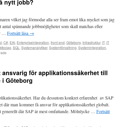
å nytt jobb?
aren vilket jag förmodar alla ser fram emot lika mycket som jag
 ett antal spännande jobbmöjligheter som skall matchas efter
ör …
Fortsätt läsa
→
kt
,
C#
,
EAI
,
Enterpriseintegration
,
front-end
,
Göteborg
,
Infrastruktur
,
IT
,
IT
ktbolag
,
SQL
,
Systemanalytiker
,
Systemförvaltning
,
Systemintegration
,
för
rade
Går
du
och
 ansvarig för applikationssäkerhet till
funderar
på
 i Göteborg
nytt
jobb?
pplikationssäkerhet. Har du dessutom konkret erfarenhet av SAP
het där man kommer få ansvar för applikationssäkerhet globalt.
et generellt där SAP är mest omfattande. Mölnlycke …
Fortsätt