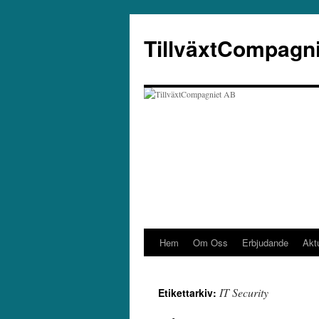
Hoppa
till
TillväxtCompagn
innehåll
Hem
Om Oss
Erbjudande
Aktu
IT Security
Etikettarkiv: