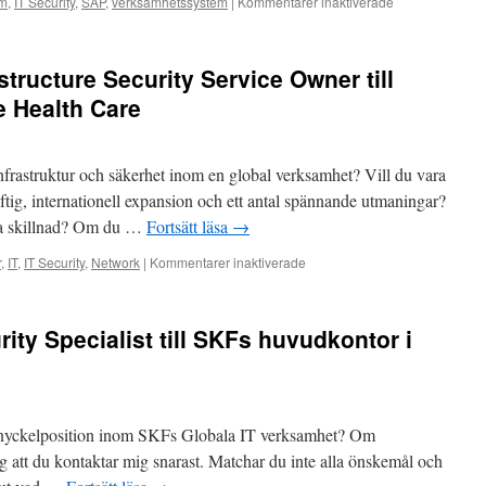
för
em
,
IT Security
,
SAP
,
verksamhetssystem
|
Kommentarer inaktiverade
Vi
söker
structure Security Service Owner till
nu
en
e Health Care
globalt
ansvarig
för
nfrastruktur och säkerhet inom en global verksamhet? Vill du vara
applikationssäk
till
ftig, internationell expansion och ett antal spännande utmaningar?
Mölnlycke
öra skillnad? Om du …
Fortsätt läsa
→
Health
Care
för
r
,
IT
,
IT Security
,
Network
|
Kommentarer inaktiverade
i
Vi
Göteborg
söker
nu
rity Specialist till SKFs huvudkontor i
en
IT-
Infrastructure
Security
Service
en nyckelposition inom SKFs Globala IT verksamhet? Om
Owner
till
g att du kontaktar mig snarast. Matchar du inte alla önskemål och
Global