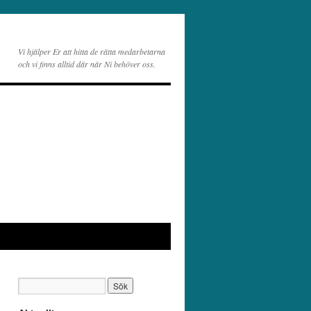
Vi hjälper Er att hitta de rätta medarbetarna
och vi finns alltid där när Ni behöver oss.