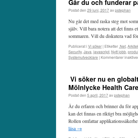
Går du och funderar p
Postat den
29 juni, 2017
av
pstephan
Nu går det med raska steg mot somm
själv. Vill bara notera att det finns
sommaren. Vill du diskutera vad f
Publicerat i
Vi söker
|
Etiketter
.Net
,
Arkite
Security
,
Java
,
javascript
,
Nytt jobb
,
produ
Systemutvecklare
|
Kommentarer inaktive
Vi söker nu en globalt
Mölnlycke Health Care
Postat den
5 april, 2017
av
pstephan
Är du erfaren och brinner du för a
kan det finnas en riktigt bra möjlig
Rollen omfattar applikationssäkerh
läsa
→