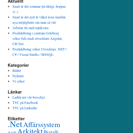
Aktuellt
Snart är det sommar på riktigt, hoppas
vi :)
Snart är det nytt år vilket även innebär
nya möjligheter om man så vill.
Arbetar du med mjukvara
Produktbolag i centrala Göteborg
söker full-stack utvecklare Angular,
C#/.Net
Produktbolag söker Utvecklare .NET /
C# / Visual Studio / MSSQL
Kategorier
Bilder
Nyheter
Vi söker
Länkar
Ladda ner vår broschyr
TVC på Facebook
TVC på Linkedin
Etiketter
.Net
Affärssystem
Arkitekt
Biztalk
Agilt