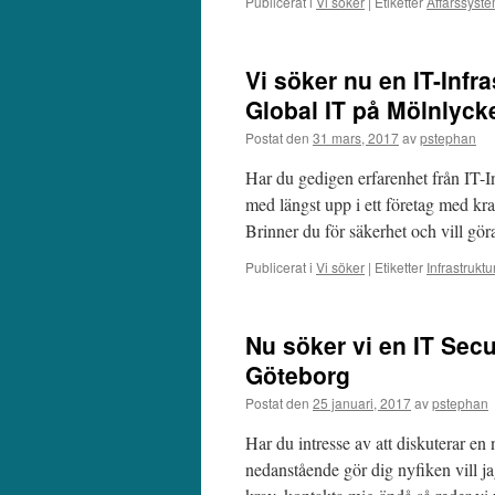
Publicerat i
Vi söker
|
Etiketter
Affärssyst
Vi söker nu en IT-Infra
Global IT på Mölnlyck
Postat den
31 mars, 2017
av
pstephan
Har du gedigen erfarenhet från IT-I
med längst upp i ett företag med kra
Brinner du för säkerhet och vill g
Publicerat i
Vi söker
|
Etiketter
Infrastruktu
Nu söker vi en IT Secu
Göteborg
Postat den
25 januari, 2017
av
pstephan
Har du intresse av att diskuterar 
nedanstående gör dig nyfiken vill ja