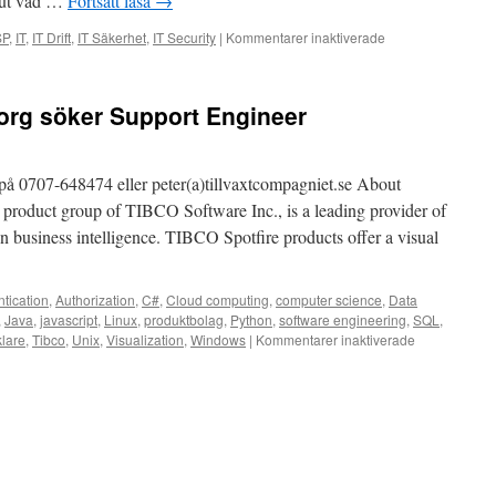
i ut vad …
Fortsätt läsa
→
IT
på
för
SP
,
IT
,
IT Drift
,
IT Säkerhet
,
IT Security
|
Kommentarer inaktiverade
Mölnlycke
Nu
Health
söker
Care
vi
borg söker Support Engineer
en
IT
Security
Specialist
 på 0707-648474 eller peter(a)tillvaxtcompagniet.se About
till
roduct group of TIBCO Software Inc., is a leading provider of
SKFs
on business intelligence. TIBCO Spotfire products offer a visual
huvudkontor
i
Göteborg
tication
,
Authorization
,
C#
,
Cloud computing
,
computer science
,
Data
,
Java
,
javascript
,
Linux
,
produktbolag
,
Python
,
software engineering
,
SQL
,
för
lare
,
Tibco
,
Unix
,
Visualization
,
Windows
|
Kommentarer inaktiverade
Tibco
Spotfire
i
Göteborg
söker
Support
Engineer