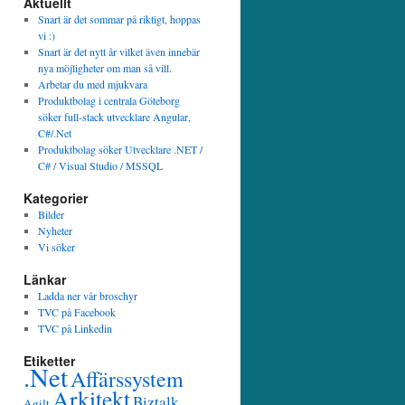
Aktuellt
Snart är det sommar på riktigt, hoppas
vi :)
Snart är det nytt år vilket även innebär
nya möjligheter om man så vill.
Arbetar du med mjukvara
Produktbolag i centrala Göteborg
söker full-stack utvecklare Angular,
C#/.Net
Produktbolag söker Utvecklare .NET /
C# / Visual Studio / MSSQL
Kategorier
Bilder
Nyheter
Vi söker
Länkar
Ladda ner vår broschyr
TVC på Facebook
TVC på Linkedin
Etiketter
.Net
Affärssystem
Arkitekt
Biztalk
Agilt