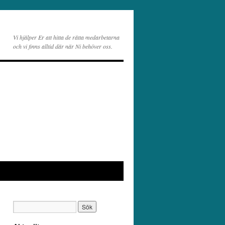
Vi hjälper Er att hitta de rätta medarbetarna
och vi finns alltid där när Ni behöver oss.