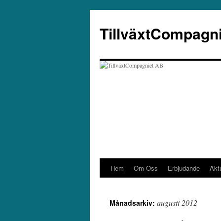
Hoppa
till
TillväxtCompagn
innehåll
Hem
Om Oss
Erbjudande
Aktu
augusti 2012
Månadsarkiv: