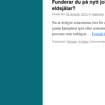
Funderar du på nytt jo
eldsjälar?
Postat den
20 augusti, 2012
av
pstephan
Nu är troligen semestrarna över för de 
gamla hjulspåren igen efter semeste
personer som verkligen …
Fortsätt 
Publicerat i
Nyheter
,
Vi söker
|
Kommentare