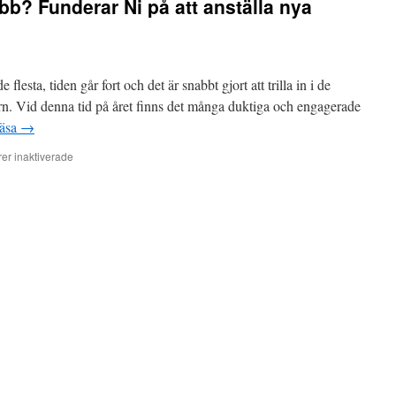
bb? Funderar Ni på att anställa nya
flesta, tiden går fort och det är snabbt gjort att trilla in i de
rn. Vid denna tid på året finns det många duktiga och engagerade
läsa
→
för
r inaktiverade
Funderar
du
på
nytt
jobb?
Funderar
Ni
på
att
anställa
nya
eldsjälar?