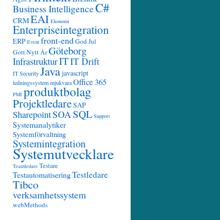
C#
Business Intelligence
EAI
CRM
Ekonomi
Enterpriseintegration
front-end
ERP
God Jul
Event
Göteborg
Gott Nytt År
IT
Infrastruktur
IT Drift
Java
javascript
IT Security
Office 365
ledningssystem
mjukvara
produktbolag
PMI
Projektledare
SAP
SQL
SOA
Sharepoint
Support
Systemanalytiker
Systemförvaltning
Systemintegration
Systemutvecklare
Testare
Teamledare
Testledare
Testautomatisering
Tibco
verksamhetssystem
webMethods