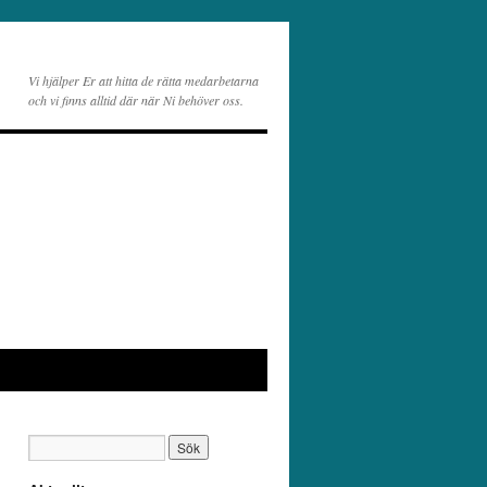
Vi hjälper Er att hitta de rätta medarbetarna
och vi finns alltid där när Ni behöver oss.