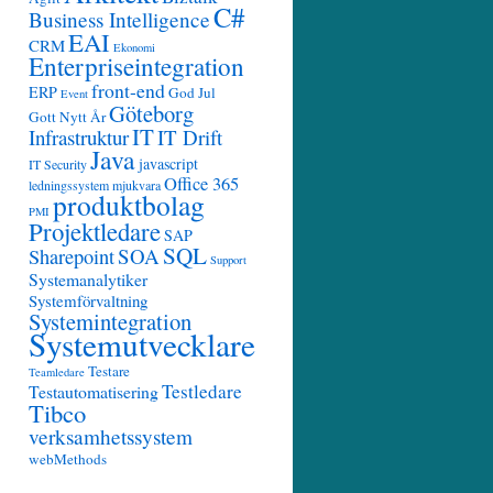
C#
Business Intelligence
EAI
CRM
Ekonomi
Enterpriseintegration
front-end
ERP
God Jul
Event
Göteborg
Gott Nytt År
IT
Infrastruktur
IT Drift
Java
javascript
IT Security
Office 365
ledningssystem
mjukvara
produktbolag
PMI
Projektledare
SAP
SQL
SOA
Sharepoint
Support
Systemanalytiker
Systemförvaltning
Systemintegration
Systemutvecklare
Testare
Teamledare
Testledare
Testautomatisering
Tibco
verksamhetssystem
webMethods