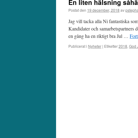
En liten hälsning såhä
Postat den
19 december, 2018
av
psteph
Jag vill tacka alla Ni fantastiska s
Kandidater och samarbetspartners d
en gång ha en riktigt bra Jul …
Fort
Publicerat i
Nyheter
|
Etiketter
2018
,
God 