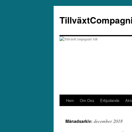
Hoppa
till
TillväxtCompagn
innehåll
Hem
Om Oss
Erbjudande
Aktu
december 2018
Månadsarkiv: