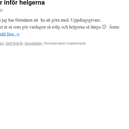
r inför helgerna
an
om jag har förmånen att ha att göra med. Uppdragsgivare,
et är ni som gör vardagen så rolig och helgerna så långa 🙂 Ännu
sätt läsa
→
för
Jul
,
Gott Nytt År
,
Samarbete
|
Kommentarer inaktiverade
En
liten
hälsning
såhär
inför
helgerna